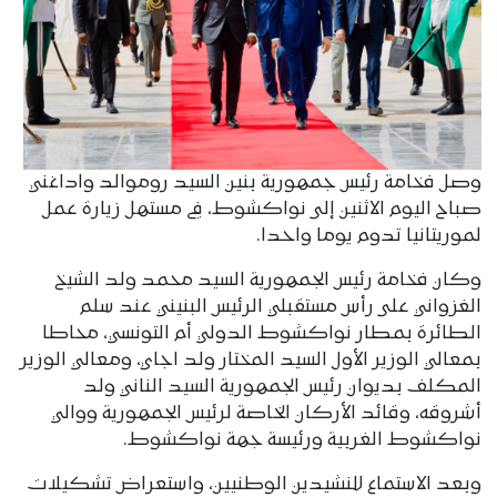
وصل فخامة رئيس جمهورية بنين السيد روموالد واداغني
صباح اليوم الاثنين إلى نواكشوط، في مستهل زيارة عمل
لموريتانيا تدوم يوما واحدا.
وكان فخامة رئيس الجمهورية السيد محمد ولد الشيخ
الغزواني على رأس مستقبلي الرئيس البنيني عند سلم
الطائرة بمطار نواكشوط الدولي أم التونسي، محاطا
بمعالي الوزير الأول السيد المختار ولد اجاي، ومعالي الوزير
المكلف بديوان رئيس الجمهورية السيد الناني ولد
أشروقه، وقائد الأركان الخاصة لرئيس الجمهورية ووالي
نواكشوط الغربية ورئيسة جهة نواكشوط.
وبعد الاستماع للنشيدين الوطنيين، واستعراض تشكيلات