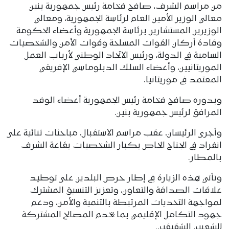
من مراسم الشرف، صافح فخامة رئيس جمهورية بنين
معالي الوزير الأمين العام لرئاسة الجمهورية، ومعالي
الوزيرين المستشارين برئاسة الجمهورية وأعضاء الحكومة
وقادة أركان القوات المسلحة وقوات الأمن والشخصيات
السامية في الدولة، ورئيس الاتحاد الوطني لأرباب العمل
الموريتانيين، وأعضاء السلك الدبلوماسي الإفريقي
المعتمد في موريتانيا.
وبدوره صافح فخامة رئيس الجمهورية أعضاء الوفد
المرافق لرئيس جمهورية بنين.
وأجرى الرئيسان، عقب مراسم الاستقبال، مباحثات ثنائية على
انفراد في الجناح الخاص بكبار الشخصيات بقاعة الشرف
بالمطار.
وتأتي هذه الزيارة في إطار حرص البلدين على توطيد
علاقات الصداقة والتعاون، وتعزيز التنسيق المشترك
لمواجهة التحديات المرتبطة بالتنمية والأمن، ودعم
جهود التكامل الإقليمي بما يخدم المصالح المشتركة
للشعبين الشقيقين.