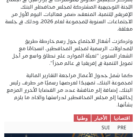
بمركز كينتيلي الدولي للمؤتمرات في برازافيل، في اجتماع
اللجنة التوجيهية المشتركة لمجلس محافظي البنك
الإفريقي للتنمية، المنعقد ضمن فعاليات اليوم الأول من
الاجتماعات السنوية للمجموعة لعام 2026، وذلك في جلسة
مغلقة.
وتركزت أشغال الاجتماع حول رسم خارطة طريق
للمداولات الرسمية لمجلس المحافظين، انسجامًا مع
الشعار السنوي: “تعبئة الموارد على نطاق واسع من أجل
تمويل التنمية في إفريقيا في عالم مجزأ”.
كما شمل جدول الأعمال مراجعة التقارير المالية
لمجموعة البنك، تمهيدًا لعرضها رسميًا من طرف رئيس
البنك، إضافة إلى مناقشة عدد من القضايا الأخرى المزمع
إحالتها إلى مجلس المحافظين لدراستها واتخاذ ما يلزم
بشأنها.
اقتصادیا
الأخبار
وطنیا
SUI
PRE