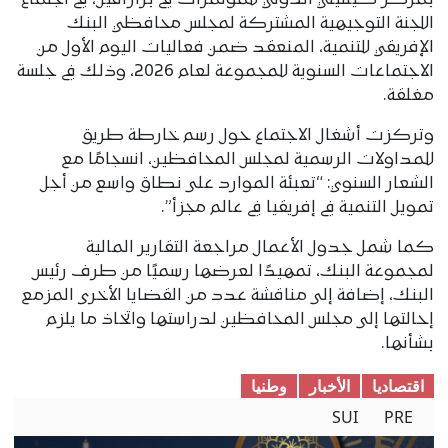
بمركز كينتيلي الدولي للمؤتمرات في برازافيل، في اجتماع
اللجنة التوجيهية المشتركة لمجلس محافظي البنك
الإفريقي للتنمية، المنعقد ضمن فعاليات اليوم الأول من
الاجتماعات السنوية للمجموعة لعام 2026، وذلك في جلسة
مغلقة.
وتركزت أشغال الاجتماع حول رسم خارطة طريق
للمداولات الرسمية لمجلس المحافظين، انسجامًا مع
الشعار السنوي: “تعبئة الموارد على نطاق واسع من أجل
تمويل التنمية في إفريقيا في عالم مجزأ”.
كما شمل جدول الأعمال مراجعة التقارير المالية
لمجموعة البنك، تمهيدًا لعرضها رسميًا من طرف رئيس
البنك، إضافة إلى مناقشة عدد من القضايا الأخرى المزمع
إحالتها إلى مجلس المحافظين لدراستها واتخاذ ما يلزم
بشأنها.
اقتصادیا
الأخبار
وطنیا
SUI
PRE