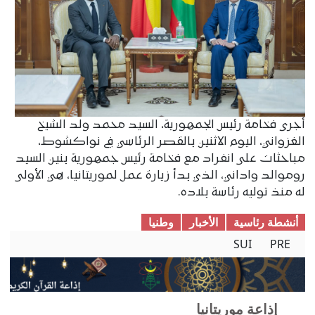
أجرى فخامة رئيس الجمهورية، السيد محمد ولد الشيخ
الغزواني، اليوم الاثنين بالقصر الرئاسي في نواكشوط،
مباحثات على انفراد مع فخامة رئيس جمهورية بنين السيد
روموالد واداني، الذي بدأ زيارة عمل لموريتانيا، هي الأولى
له منذ توليه رئاسة بلاده.
أنشطة رئاسية
الأخبار
وطنیا
SUI
PRE
إذاعة موريتانيا